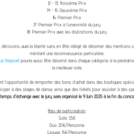
12 - 13: Troisième Prix
14 - 15: Deuxième Prix
16: Premier Prix
17: Premier Prix à l'unanimité du jury
18: Premier Prix avec les distinctions du jury
s décisions, aura la liberté sans en être obligé de décerner des mentions 
méritant une reconnaissance particulière..
ue Bagouet
pourra aussi être décerné dans chaque catégorie. à la prestatio
la meilleure note.
ont l'opportunité de remporter des bons d'achat dans des boutiques spéci
ticiper à des stages de danse, ainsi que des tickets pour assister à des sp
temps d'échange avec le jury sera organisé le 9 Juin 2025 à la fin du conco
Frais de participation:
Solo: 35€
Duo: 20€/Personne
Groupe: 15€/Personne