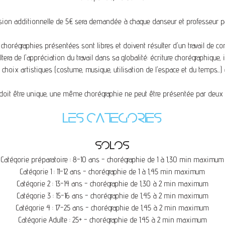
ion additionnelle de 5€ sera demandée à chaque danseur et professeur pa
 chorégraphies présentées sont libres et doivent résulter d'un travail de c
tera de l'appréciation du travail dans sa globalité: écriture chorégraphique,
 choix artistiques (costume, musique, utilisation de l'espace et du temps...) et
doit être unique, une même chorégraphie ne peut être présentée par deux 
LES CATEGORIES
SOLOS
Catégorie préparatoire : 8-10 ans - chorégraphie de 1 à 1,30 min maximum
Catégorie 1 : 11-12 ans - chorégraphie de 1 à 1,45 min maximum
Catégorie 2 : 13-14 ans - chorégraphie de 1,30 à 2 min maximum
Catégorie 3 : 15-16 ans - chorégraphie de 1,45 à 2 min maximum
Catégorie 4 : 17-25 ans - chorégraphie de 1,45 à 2 min maximum
Catégorie Adulte : 25+ - chorégraphie de 1.45 à 2 min maximum