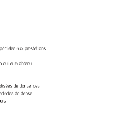
spéciales aux prestations
n qui aura obtenu
alisées de danse, des
ectacles de danse.
urs.