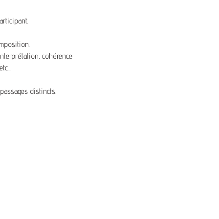
rticipant.
omposition.
 interprétation, cohérence
c...
passages distincts.