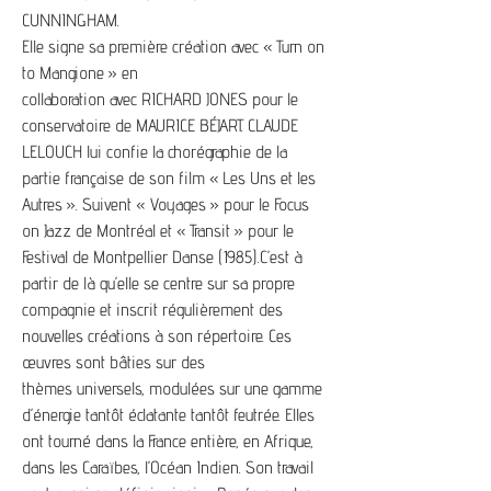
CUNNINGHAM.
Elle signe sa première création avec « Turn on
to Mangione » en
collaboration avec RICHARD JONES pour le
conservatoire de MAURICE BÉJART. CLAUDE
LELOUCH lui confie la chorégraphie de la
partie française de son film « Les Uns et les
Autres ». Suivent « Voyages » pour le Focus
on Jazz de Montréal et « Transit » pour le
Festival de Montpellier Danse (1985).C’est à
partir de là qu’elle se centre sur sa propre
compagnie et inscrit régulièrement des
nouvelles créations à son répertoire. Ces
œuvres sont bâties sur des
thèmes universels, modulées sur une gamme
d’énergie tantôt éclatante tantôt feutrée. Elles
ont tourné dans la France entière, en Afrique,
dans les Caraïbes, l’Océan Indien. Son travail