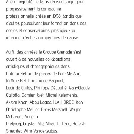
À leur majorité, certains danseurs rejoignent
progressivement la compagnie
professionnelle, créée en 1998, tandis que
d’autres poursuivent leur formation dans des
écoles et conservatoires prestigieux ou
intègrent d’autres compagnies de danse.
Au fil des années le Groupe Grenade s’est
ouvert à de nouvelles collaborations
artistiques et chorégraphiques dans
l’interprétation de pièces de Eun-Me Ahn,
Jérôme Bel, Dominique Bagouet,
Lucinda Childs, Philippe Découflé, Jean-Claude
Gallotta, Damien Jalet, Michel Kelemenis,
Akram Khan, Abou Lagraa, (LA)HORDE, Jean-
Christophe Maillot, Barak Marshall, Wayne
McGregor, Angelin
Preljocaj, Crystal Pite, Alban Richard, Hofesh
Shechter, Wim Vandekeybus…