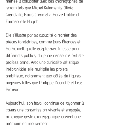
menée à collaborer avec des chorégraphes de
renom tels que Michel Kelemenis, Olivia
Grandville, Boris Charmatz, Hervé Robbe et
Emmanuelle Huynh.
Elle s’illustre par sa capacité à recréer des
pièces fondatrices, comme Jours Étranges et
So Schnell, qu’elle adapte avec finesse pour
différents publics, du jeune danseur à l’artiste
professionnel. Avec une curiosité artistique
inébranlable, elle multiplie les projets
ambitieux, notamment aux côtés de figures
majeures telles que Philippe Decouflé et Lisa
Pichaud.
Aujourd’hui, son travail continue de rayonner à
travers une transmission vivante et engagée,
où chaque geste chorégraphique devient une
mémoire en mouvement.