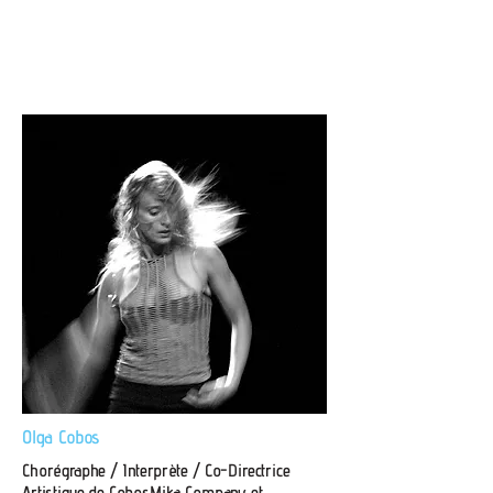
Olga Cobos
Chorégraphe / Interprète / Co-Directrice
Artistique de CobosMika Company et