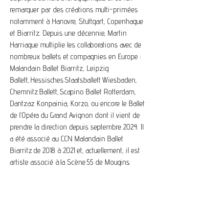
remarquer par des créations multi-primées
notamment à Hanovre, Stuttgart, Copenhague
et Biarritz. Depuis une décennie, Martin
Harriague multiplie les collaborations avec de
nombreux ballets et compagnies en Europe :
Malandain Ballet Biarritz, Leipzig
Ballett, Hessisches Staatsballett Wiesbaden,
Chemnitz Ballett, Scapino Ballet Rotterdam,
Dantzaz Konpainia, Korzo, ou encore le Ballet
de l’Opéra du Grand Avignon dont il vient de
prendre la direction depuis septembre 2024. Il
a été associé au CCN Malandain Ballet
Biarritz de 2018 à 2021 et, actuellement, il est
artiste associé à la Scène 55 de Mougins.