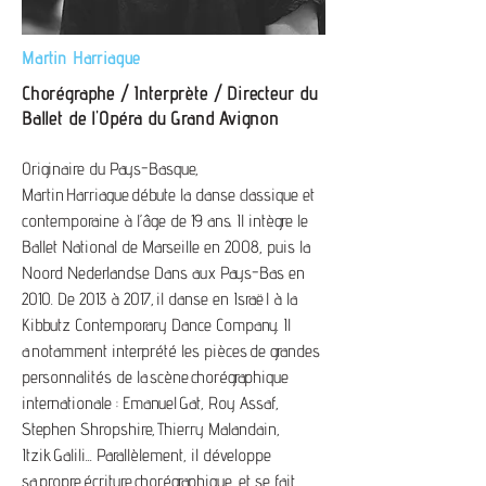
Martin Harriague
Chorégraphe / Interprète / Directeur du
Ballet de l'Opéra du Grand Avignon
Originaire du Pays-Basque,
Martin Harriague débute la danse classique et
contemporaine à l’âge de 19 ans. Il intègre le
Ballet National de Marseille en 2008, puis la
Noord Nederlandse Dans aux Pays-Bas en
2010. De 2013 à 2017, il danse en Israël à la
Kibbutz Contemporary Dance Company. Il
a notamment interprété les pièces de grandes
personnalités de la scène chorégraphique
internationale : Emanuel Gat, Roy Assaf,
Stephen Shropshire, Thierry Malandain,
Itzik Galili... Parallèlement, il développe
sa propre écriture chorégraphique, et se fait