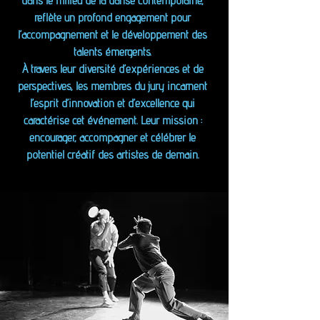
dans le milieu de la danse contemporaine,
reflète un profond engagement pour
l’accompagnement et le développement des
talents émergents.
À travers leur diversité d’expériences et de
perspectives, les membres du jury incarnent
l’esprit d’innovation et d’excellence qui
caractérise cet événement. Leur mission :
encourager, accompagner et célébrer le
potentiel créatif des artistes de demain.