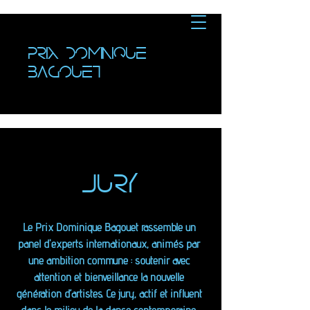
PRIX DOMINIQUE
BAGOUET
JURY
Le Prix Dominique Bagouet rassemble un
panel d'experts internationaux, animés par
une ambition commune : soutenir avec
attention et bienveillance la nouvelle
génération d’artistes. Ce jury, actif et influent